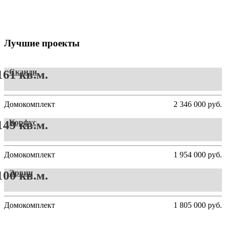
Лучшие проекты
161 кв.м.
Сканди
Домокомплект
2 346 000 руб.
149 кв.м.
Корфус
Домокомплект
1 954 000 руб.
100 кв.м.
Эрвин
Домокомплект
1 805 000 руб.