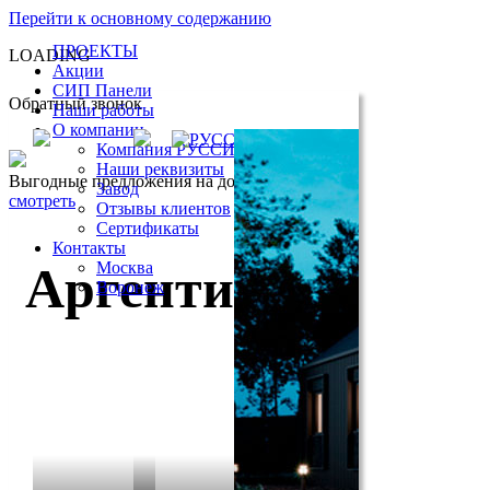
Перейти к основному содержанию
Открыть меню
ПРОЕКТЫ
LOADING
Акции
СИП Панели
Обратный звонок
Наши работы
О компании
Компания РУССИП
Наши реквизиты
Выгодные предложения на дома
под ключ
Завод
смотреть
Отзывы клиентов
Сертификаты
Контакты
Аргенти
Москва
Воронеж